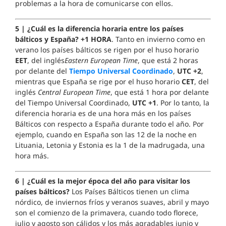
problemas a la hora de comunicarse con ellos.
5 | ¿Cuál es la diferencia horaria entre los
países
bálticos
y España?
+1 HORA
. Tanto en invierno como en
verano los países bálticos se rigen por el huso horario
EET
, del inglés
Eastern European Time
, que está 2 horas
por delante del
T
iempo Universal Coordinado
,
UTC +2
,
mientras que España se rige por el huso horario
CET
, del
inglés
Central European Time
, que está 1 hora por delante
del Tiempo Universal Coordinado,
UTC +1
. Por lo tanto, la
diferencia horaria es de una hora más en los países
Bálticos con respecto a España durante todo el año. Por
ejemplo, cuando en España son las 12 de la noche en
Lituania, Letonia y Estonia es la 1 de la madrugada, una
hora más.
6 | ¿Cuál es la mejor época del año para visitar los
países bálticos?
Los Países Bálticos tienen un clima
nórdico, de inviernos fríos y veranos suaves, abril y mayo
son el comienzo de la primavera, cuando todo florece,
julio y agosto son cálidos y los más agradables junio y