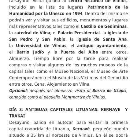
Desayuno. Visita guiada al
centro histórico de Vilnius
,
incluido en la lista de lugares
Patrimonio de la
Humanidad por la Unesco en 1994
. Dentro del mismo se
podrán ver y visitar sus edificios, monumentos y lugares
más representativos tales como el
Castillo de Gediminas
,
la
catedral de Vilna
, el
Palacio Presidencial
, la
iglesia de
San Pedro y San Pablo
, la
iglesia de Santa Ana
,
la
Universidad de Vilnius
, el
antiguo ayuntamiento
,
el
Barrio Judío
y la
Puerta del Alba
entre otros.
Almuerzo. Tiempo libre por la tarde para realizar
compras o visitar algunos de los muchos museos de la
capital tales como el Museo Nacional, el Museo de Arte
Contemporáneo o el Museo de las Víctimas del Genocidio
entre otros. Cena. Alojamiento en Vilna.
Opcional:
después del almuerzo visita al
Barrio de Užupis
,
conocido como el pequeño Montmartre de Vilnius.
DÍA 3: ANTIGUAS CAPITALES LITUANAS: KERNAVE Y
TRAKAI
Desayuno. Salida en autocar para visitar la primera
capital conocida de Lituania,
Kernavė
, pequeño pueblo
situado a 35 km al noroeste de Vilnius. En él se podrá