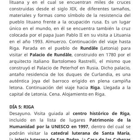
lituana y en el cual se encuentran miles de cruces
construidas desde el siglo XIX, de diferentes tamaños,
materiales y formas como símbolo de la resistencia del
pueblo lituano frente a la ocupación rusa. Es un lugar
único en el mundo, en él se encuentra también la cruz
colocada por el papa Juan Pablo II en su visita a Lituania
en el año 1993. Almuerzo. Continuación del viaje hasta
Riga. Parada en el pueblo de
Rundāle
(Letonia) para
visitar el
Palacio de Rundāle
, construido en 1780 por el
arquitecto italiano Bartolomeo Rastrelli, el mismo que
construyó el Palacio de Peterhof en Rusia. Dicho palacio,
antaño residencia de los duques de Curlandia, es una
auténtica joya del barroco erigido en plena campiña
letona. Continuación del viaje hacia
Riga
. Llegada a la
capital de Letonia. Cena. Alojamiento en Riga.
DÍA 5: RIGA
Desayuno. Visita guiada al
centro histórico de Riga
,
incluido en la lista de lugares
Patrimonio de la
Humanidad por la UNESCO en 1997
, dentro del cual se
podrán visitar la
catedral luterana de Santa María
,
la
iglesia luterana de San Pedro
, la
Casa de las Cabezas