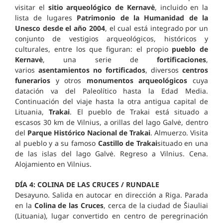
visitar el
sitio arqueológico de Kernavė
, incluido en la
lista de lugares
Patrimonio de la Humanidad de la
Unesco desde el año 2004
, el cual está integrado por un
conjunto de vestigios arqueológicos, históricos y
culturales, entre los que figuran: el propio
pueblo de
Kernavė
, una serie de
fortificaciones
,
varios
asentamientos no fortificados
, diversos
centros
funerarios
y otros
monumentos arqueológicos
cuya
datación va del Paleolítico hasta la Edad Media.
Continuación del viaje hasta la otra antigua capital de
Lituania,
Trakai
. El pueblo de Trakai está situado a
escasos 30 km de Vilnius, a orillas del lago Galvė, dentro
del
Parque Histórico Nacional de Trakai
. Almuerzo. Visita
al pueblo y a su famoso
Castillo de Trakai
situado en una
de las islas del lago Galvė. Regreso a Vilnius. Cena.
Alojamiento en Vilnius.
DÍA 4: COLINA DE LAS CRUCES / RUNDALE
Desayuno. Salida en autocar en dirección a Riga. Parada
en la
Colina de las Cruces
, cerca de la ciudad de Šiauliai
(Lituania), lugar convertido en centro de peregrinación